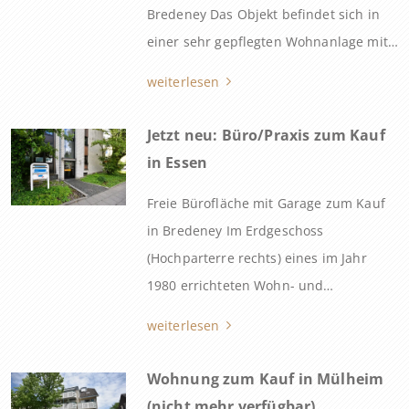
Bredeney Das Objekt befindet sich in
einer sehr gepflegten Wohnanlage mit
Grünflächen und einer Tiefgarage.
weiterlesen
Jetzt neu: Büro/Praxis zum Kauf
in Essen
Freie Bürofläche mit Garage zum Kauf
in Bredeney Im Erdgeschoss
(Hochparterre rechts) eines im Jahr
1980 errichteten Wohn- und
Bürohauses in zentraler Lage von
weiterlesen
Essen-Bredeney bieten wir diese
Bürofläche als Teileigentum an. Zur
Wohnung zum Kauf in Mülheim
Eigentümergemeinschaft gehören
(nicht mehr verfügbar)