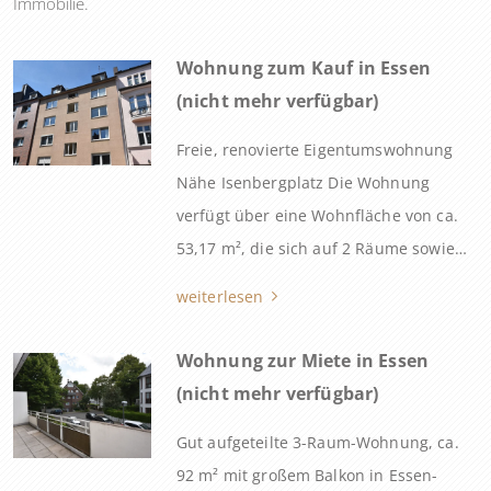
Immobilie.
Wohnung zum Kauf in Essen
(nicht mehr verfügbar)
Freie, renovierte Eigentumswohnung
Nähe Isenbergplatz Die Wohnung
verfügt über eine Wohnfläche von ca.
53,17 m², die sich auf 2 Räume sowie
Küche, Diele und Bad verteilt. Im Jahr
weiterlesen
2025 wurde sie in Teilbereichen des
Bades, der Oberböden und der Heizung
Wohnung zur Miete in Essen
umfangreich renoviert, letzte
(nicht mehr verfügbar)
Anstricharbeiten im Bereich der Wände
Gut aufgeteilte 3-Raum-Wohnung, ca.
und Türen erst jüngst ausgeführt.
92 m² mit großem Balkon in Essen-
Mitverkauft wird […]