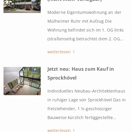
ferner eine weitere Bürofläche im
Moderne Eigentumswohnung an der
Hochparterre links, 6 Wohnungen und 2
Mülheimer Ruhr mit Aufzug Die
Garagen. Das Büro war einschließlich
Wohnung befindet sich im 1. OG links
der Garage über viele […]
(straßenseitig betrachtet dem 2. OG
entsprechend) eines freistehenden,
weiterlesen
sehr gepflegten 8-Familienhauses.
Dieses wurde im Jahr 1996 in 2 ½-
Jetzt neu: Haus zum Kauf in
geschossiger Bauweise auf einem 1.190
Sprockhövel
m² großen Grundstück errichtet. Zur
Individuelles Neubau-Architektenhaus
Eigentümergemeinschaft gehören
in ruhiger Lage von Sprockhövel Das in
insgesamt 8 Wohnungen, 2 Garagen
freistehender, 1 ½-geschossiger
und 3 Doppelparker. Besondere […]
Bauweise kürzlich fertiggestellte
Wohngebäude ist geprägt von einer
weiterlesen